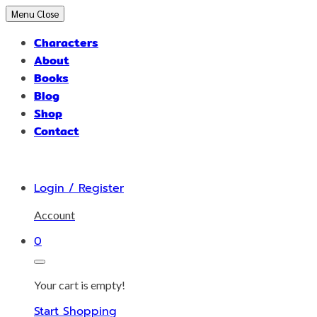
Skip
Menu
Close
to
Characters
content
About
Books
Blog
Shop
Contact
Login / Register
Account
0
Your cart is empty!
Start Shopping