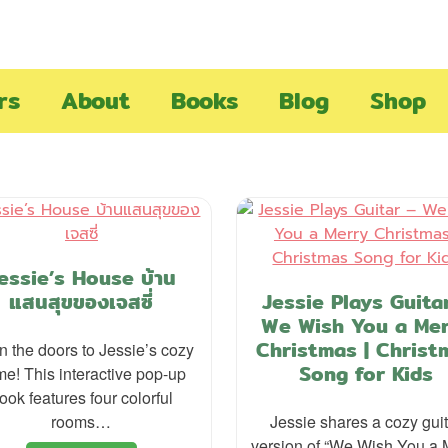
rs
About
Books
Blog
Shop
essie’s House บ้าน
แสนสุขของเจสซี่
Jessie Plays Guita
We Wish You a Me
Christmas | Christ
 the doors to Jessie’s cozy
Song for Kids
e! This interactive pop-up
ook features four colorful
rooms…
Jessie shares a cozy gui
version of “We Wish You a 