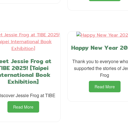
Happy New Year 20
eet Jessie Frog at
Thank you to everyone wh
TIBE 2025! [Taipei
supported the stories of Je
nternational Book
Frog
Exhibition]
Read More
iscover Jessie Frog at TIBE
Read More