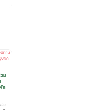
่วม
น
ผัก
ssie