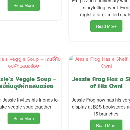
Frog’s 2nd anniversary with 
Read More
storytelling event. Free
registration, limited seat
Read More
sie’s Veggie Soup –
Jessie Frog Has a S
สซี่กับซุปผักแสนอร่อย
of His Own!
Jessie invites his friends to
Jessie Frog now has his ve
ake veggie soup together
display at B2S bookstores a
15 branches!
Read More
Read More