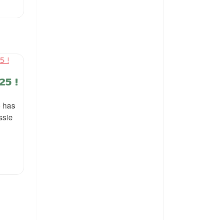
25 !
o has
ssie