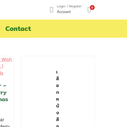
Login / Register
0
Account
Contact
เ
ลื
r –
อ
rry
ก
mas
ห
นั
ง
tar
สื
Merry
อ