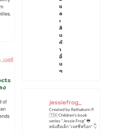
rm
แ
ilies.
ล
ะ
สิ
น
ค้
า
อื่
น
ๆ
ects
ลง
d of
jessiefrog_
 an
Created by Rathakorn P.
iends
🇹🇭
Children's book
series “Jessie Frog" 🐸
หนังสือเด็ก ”เจสซี่ฟร็อก“ 👇