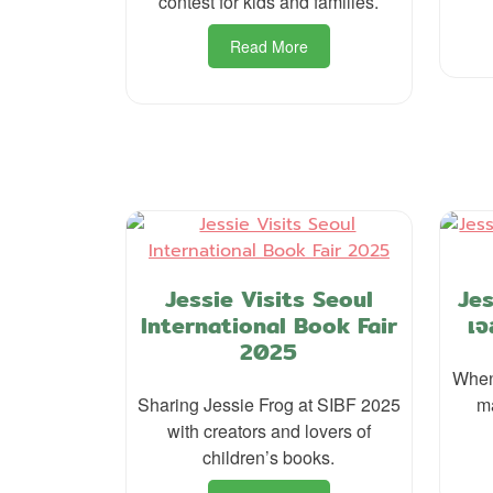
contest for kids and families.
Read More
Jessie Visits Seoul
Jes
International Book Fair
เจ
2025
When 
Sharing Jessie Frog at SIBF 2025
m
with creators and lovers of
children’s books.