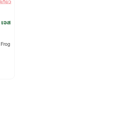
 เจส
 Frog