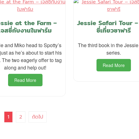
essie at the Farm –
Jessie Safari Tour –
เจสซี่กับงานในฟาร์ม
ซี่เที่ยวซาฟารี
ie and Miko head to Spotty’s
The third book in the Jessie
just as he’s about to start his
series.
 The two eagerly offer to tag
Read More
along and help out!
Read More
1
2
ถัดไป