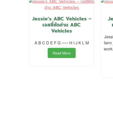
Jessie’s ABC Vehicles –
J
เจสซี่หัดอ่าน ABC
Vehicles
Jess
A B C D E F G ~~~ H I J K L M
farm 
work.
Read More
P
o