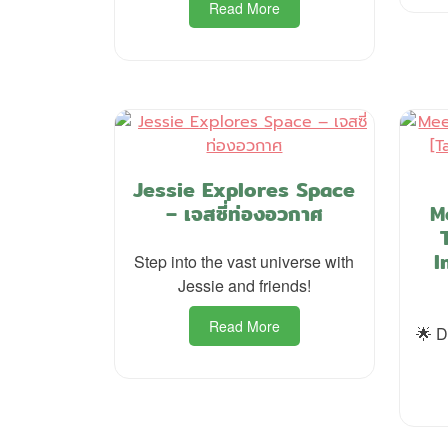
Read More
Jessie Explores Space
– เจสซี่ท่องอวกาศ
M
I
Step into the vast universe with
Jessie and friends!
Read More
🌟 D