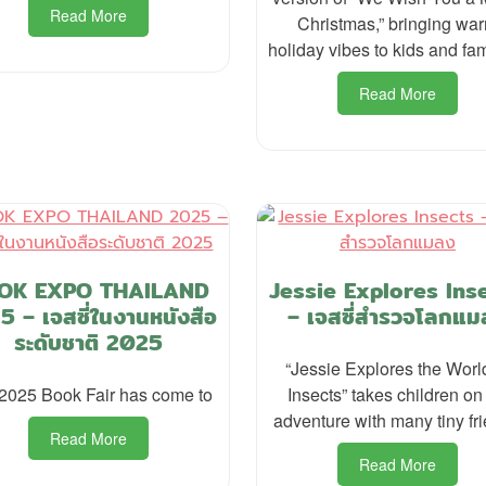
Read More
Christmas,” bringing wa
holiday vibes to kids and fam
Read More
OK EXPO THAILAND
Jessie Explores Ins
5 – เจสซี่ในงานหนังสือ
– เจสซี่สำรวจโลกแม
ระดับชาติ 2025
“Jessie Explores the Worl
2025 Book Fair has come to
Insects” takes children on
adventure with many tiny fr
Read More
Read More