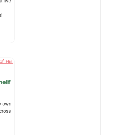
a live
s!
helf
ry own
cross