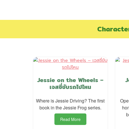
S
k
i
p
Characte
t
o
c
o
n
t
e
Jessie on the Wheels –
J
n
เจสซี่ขับรถไปไหน
t
Where is Jessie Driving? The first
Open
book in the Jessie Frog series.
hom
b
Read More