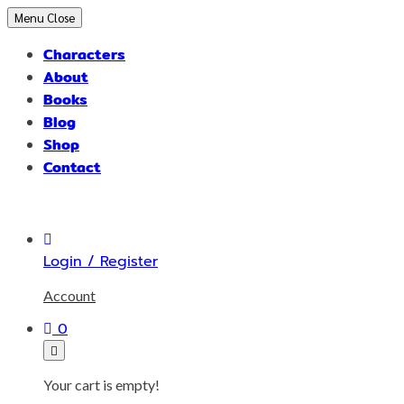
Skip
Menu
Close
to
Characters
content
About
Books
Blog
Shop
Contact
Login / Register
Account
0
Your cart is empty!