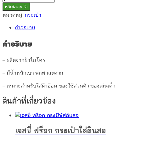
ถุง
หยิบใส่ตะกร้า
ผ้า
หมวดหมู่:
กระเป๋า
หูรูด
คำอธิบาย
Jessie
School
คำอธิบาย
Bus
ไซส์
L
– ผลิตจากผ้าไมโคร
ชิ้น
– มีน้ำหนักเบา พกพาสะดวก
– เหมาะสำหรับใส่ผ้าอ้อม ของใช้ส่วนตัว ของเล่นเด็ก
สินค้าที่เกี่ยวข้อง
เจสซี่ ฟร็อก กระเป๋าใส่ดินสอ