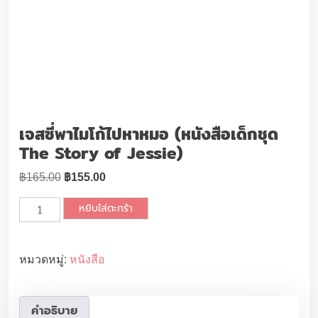
เจสซี่พาไมโก้ไปหาหมอ (หนังสือเด็กชุด
The Story of Jessie)
O
C
฿
165.00
฿
155.00
r
u
จำ
หยิบใส่ตะกร้า
i
r
น
g
r
ว
i
e
น
หมวดหมู่:
หนังสือ
n
n
เ
a
t
จ
l
p
ส
คำอธิบาย
p
r