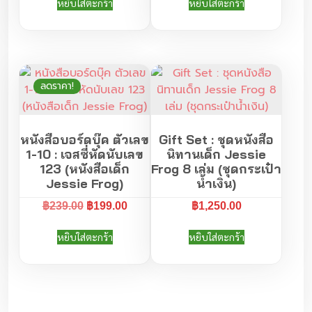
s
หยิบใส่ตะกร้า
หยิบใส่ตะกร้า
i
r
i
r
s
g
r
g
r
i
i
e
i
e
e
n
n
n
n
)
a
t
a
t
ชิ้
ลดราคา!
l
p
l
p
น
p
r
p
r
r
i
r
i
หนังสือบอร์ดบุ๊ค ตัวเลข
Gift Set : ชุดหนังสือ
i
c
i
c
1-10 : เจสซี่หัดนับเลข
นิทานเด็ก Jessie
c
e
c
e
123 (หนังสือเด็ก
Frog 8 เล่ม (ชุดกระเป๋า
e
i
e
i
Jessie Frog)
น้ำเงิน)
w
s
w
s
O
C
a
:
a
:
฿
239.00
฿
199.00
฿
1,250.00
r
u
s
฿
s
฿
หยิบใส่ตะกร้า
หยิบใส่ตะกร้า
i
r
:
1
:
1
g
r
฿
4
฿
4
i
e
1
9
1
9
n
n
5
.
5
.
a
t
5
0
5
0