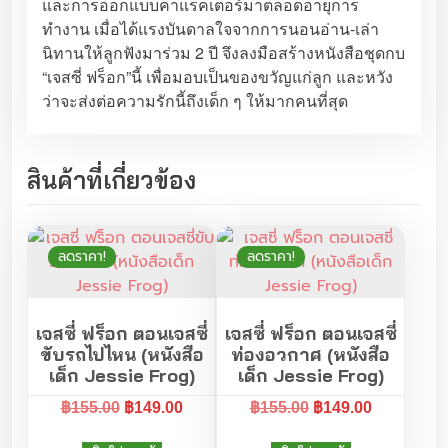
และการออกแบบคาแรคเตอร์มาตลอดอายุการ
อ
ทำงาน เมื่อได้แรงบันดาลใจจากการนอนอ่าน-เล่า
เ
นิทานให้ลูกฟังมาร่วม 2 ปี จึงลงมือสร้างหนังสือชุดกบ
ด็
“เจสซี่ ฟร็อก”นี้ เพื่อมอบเป็นของขวัญแก่ลูก และหวัง
ก
ว่าจะส่งต่อความรักนี้ถึงเด็ก ๆ ให้มากคนที่สุด
ชุ
ด
T
สินค้าที่เกี่ยวข้อง
h
e
S
t
ลดราคา!
ลดราคา!
o
r
y
เจสซี่ ฟร็อก ตอนเจสซี่
เจสซี่ ฟร็อก ตอนเจสซี่
o
ขับรถไปไหน (หนังสือ
ท่องอวกาศ (หนังสือ
เด็ก Jessie Frog)
เด็ก Jessie Frog)
f
J
O
C
O
C
฿
155.00
฿
149.00
฿
155.00
฿
149.00
e
r
u
r
u