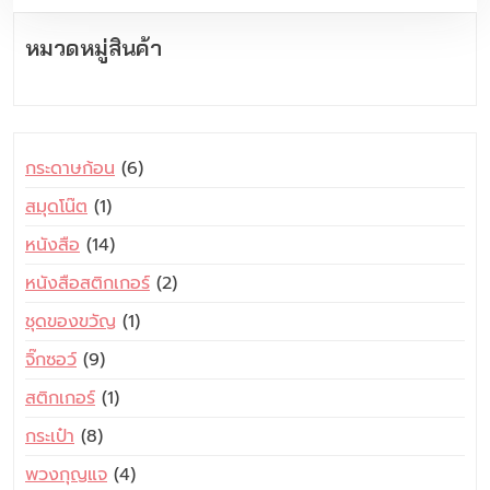
l
p
.
0
.
0
p
r
0
.
0
.
หมวดหมู่สินค้า
r
i
0
0
i
c
.
.
c
e
e
i
6
กระดาษก้อน
6
w
s
สิ
a
:
1
สมุดโน๊ต
1
น
s
฿
สิ
1
หนังสือ
14
ค้
:
1
น
4
า
2
฿
9
หนังสือสติกเกอร์
2
ค้
สิ
สิ
2
9
า
1
ชุดของขวัญ
1
น
น
3
.
สิ
ค้
9
จิ๊กซอว์
9
ค้
9
0
น
า
สิ
า
.
0
1
สติกเกอร์
1
ค้
น
0
.
สิ
า
8
กระเป๋า
8
ค้
0
น
สิ
า
.
4
พวงกุญแจ
4
ค้
น