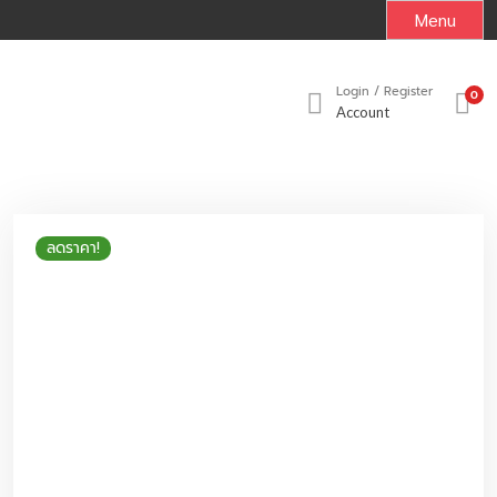
S
Menu
k
i
p
Login / Register
0
Account
t
o
c
o
n
ลดราคา!
t
e
n
t