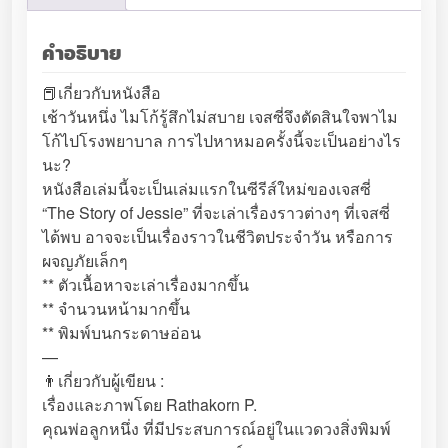
ซี่
r
i
พ
i
c
คำอธิบาย
า
c
e
ไ
e
i
📕เกี่ยวกับหนังสือ
ม
w
s
เช้าวันหนึ่ง ไมโก้รู้สึกไม่สบาย เจสซี่จึงตัดสินใจพาไม
โ
a
:
โก้ไปโรงพยาบาล การไปหาหมอครั้งนี้จะเป็นอย่างไร
ก้
s
฿
นะ?
ไ
:
1
หนังสือเล่มนี้จะเป็นเล่มแรกในซีรีส์ใหม่ของเจสซี่
ป
฿
5
“The Story of Jessie” ที่จะเล่าเรื่องราวต่างๆ ที่เจสซี่
ห
1
5
ได้พบ อาจจะเป็นเรื่องราวในชีวิตประจำวัน หรือการ
า
6
.
ผจญภัยเล็กๆ
ห
5
0
** ตัวเนื้อหาจะเล่าเรื่องมากขึ้น
ม
.
0
** จำนวนหน้ามากขึ้น
อ
0
.
** พิมพ์บนกระดาษอ่อน
(
0
—
ห
.
👨เกี่ยวกับผู้เขียน :
นั
เรื่องและภาพโดย Rathakorn P.
ง
คุณพ่อลูกหนึ่ง ที่มีประสบการณ์อยู่ในแวดวงสิ่งพิมพ์
สื