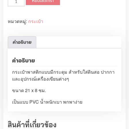
หยิบใส่ตะกร้า
น
ว
น
หมวดหมู่:
กระเป๋า
เ
จ
ส
คำอธิบาย
ซี่
ฟ
คำอธิบาย
ร็
อ
กระเป๋าพาสติกแบบมีกระดุม สำหรับใส่ดินสอ ปากกา
ก
และอุปกรณ์เครื่องเขียนต่างๆ
ก
ร
ขนาด 21 x 8 ซม.
ะ
เป็นแบบ PVC น้ำหนักเบา พกพาง่าย
เ
ป๋
า
ใ
สินค้าที่เกี่ยวข้อง