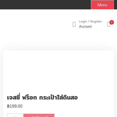
S
Menu
k
i
p
Login / Register
0
Account
t
o
c
o
n
t
e
n
t
เจสซี่ ฟร็อก กระเป๋าใส่ดินสอ
฿
199.00
จำ