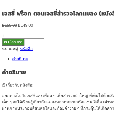
เจสซี่ ฟร็อก ตอนเจสซี่สำรวจโลกแมลง (หนัง
Original
Current
฿
155.00
฿
149.00
price
price
was:
is:
จำนวน
฿155.00.
฿149.00.
เจส
หยิบใส่ตะกร้า
ซี่
หมวดหมู่:
หนังสือ
ฟร็
คำอธิบาย
อก
ตอน
คำอธิบาย
เจส
ซี่
📕เกี่ยวกับหนังสือ:
สำรวจ
โลก
ออกทางไปกับเจสซี่และเพื่อน ๆ เพื่อสำรวจป่าใหญ่ ที่เต็มไปด้วยสิ่งมีช
แมลง
เด็ก ๆ จะได้เรียนรู้เกี่ยวกับแมลงหลากหลายชนิด เช่น ผีเสื้อ เต่า
(หนังสือ
ผ่านภาพประกอบสีสันสดใสและถ้อยคำง่าย ๆ ที่กระตุ้นให้เกิดค
เด็ก