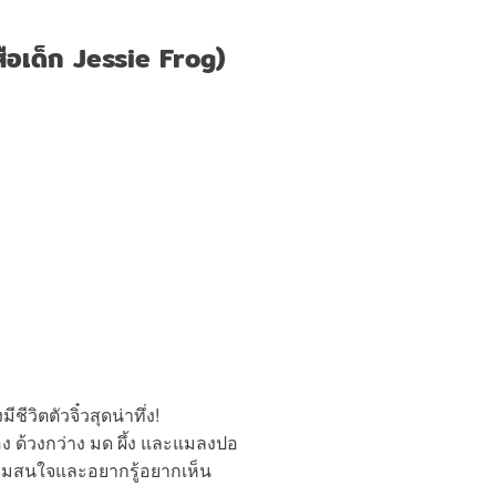
สือเด็ก Jessie Frog)
ีวิตตัวจิ๋วสุดน่าทึ่ง!
ทอง ด้วงกว่าง มด ผึ้ง และแมลงปอ
วามสนใจและอยากรู้อยากเห็น