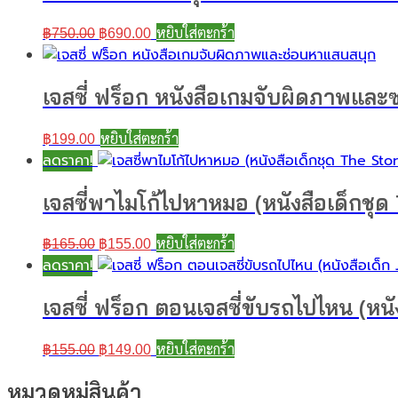
Original
Current
หยิบใส่ตะกร้า
฿
750.00
฿
690.00
price
price
was:
is:
฿750.00.
฿690.00.
เจสซี่ ฟร็อก หนังสือเกมจับผิดภาพแล
หยิบใส่ตะกร้า
฿
199.00
ลดราคา!
เจสซี่พาไมโก้ไปหาหมอ (หนังสือเด็กชุด
Original
Current
หยิบใส่ตะกร้า
฿
165.00
฿
155.00
price
price
ลดราคา!
was:
is:
฿165.00.
฿155.00.
เจสซี่ ฟร็อก ตอนเจสซี่ขับรถไปไหน (หนั
Original
Current
หยิบใส่ตะกร้า
฿
155.00
฿
149.00
price
price
was:
is:
หมวดหมู่สินค้า
฿155.00.
฿149.00.