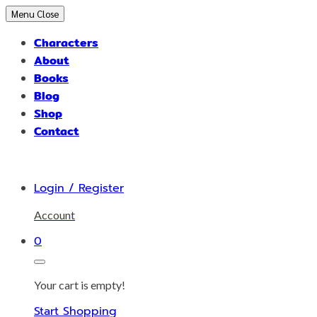
Skip
Menu
Close
to
Characters
content
About
Books
Blog
Shop
Contact
Login / Register
Account
0
Your cart is empty!
Start Shopping