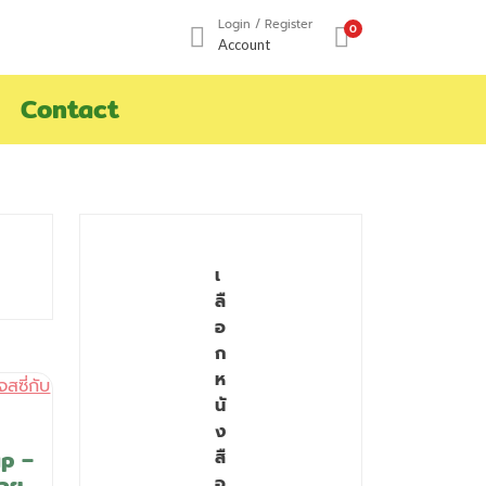
Login / Register
0
Account
Contact
เ
ลื
อ
ก
ห
นั
ง
up –
สื
่อย
อ