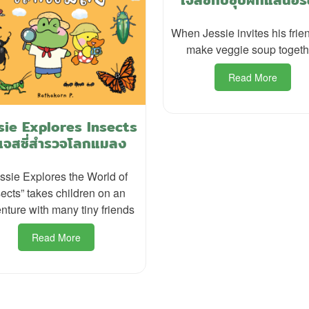
When Jessie invites his frie
make veggie soup togeth
Read More
sie Explores Insects
 เจสซี่สำรวจโลกแมลง
ssie Explores the World of
sects” takes children on an
nture with many tiny friends
Read More