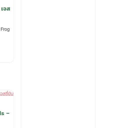
 เจส
 Frog
ls –