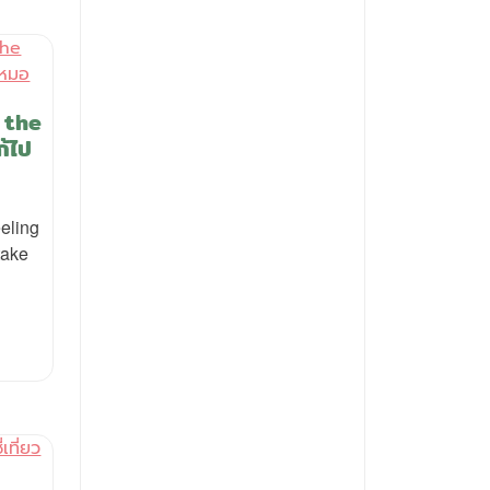
 the
ก้ไป
eling
take