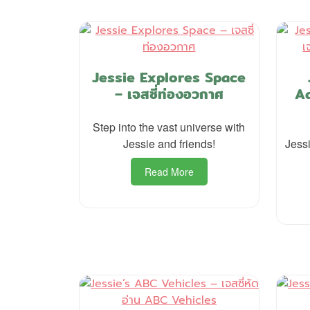
Jessie Explores Space
– เจสซี่ท่องอวกาศ
Aq
Step into the vast universe with
Jessie and friends!
Jessi
Read More