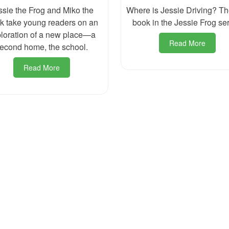
ssie the Frog and Miko the
Where is Jessie Driving? The
k take young readers on an
book in the Jessie Frog ser
loration of a new place—a
Read More
econd home, the school.
Read More