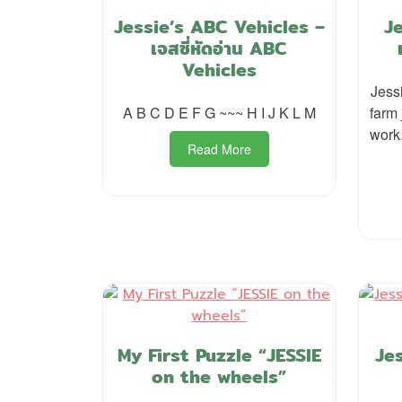
Jessie’s ABC Vehicles –
J
เจสซี่หัดอ่าน ABC
Vehicles
Jess
A B C D E F G ~~~ H I J K L M
farm 
work.
Read More
My First Puzzle “JESSIE
Je
on the wheels”