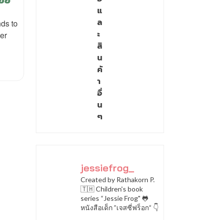
แ
ล
nds to
ะ
er
สิ
น
ค้
า
อื่
น
ๆ
jessiefrog_
Created by Rathakorn P.
🇹🇭
Children's book
series “Jessie Frog" 🐸
หนังสือเด็ก ”เจสซี่ฟร็อก“ 👇