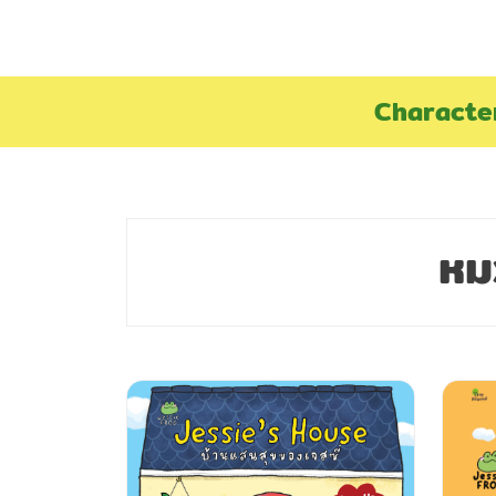
S
k
i
p
Characte
t
o
c
o
n
หม
t
e
n
t