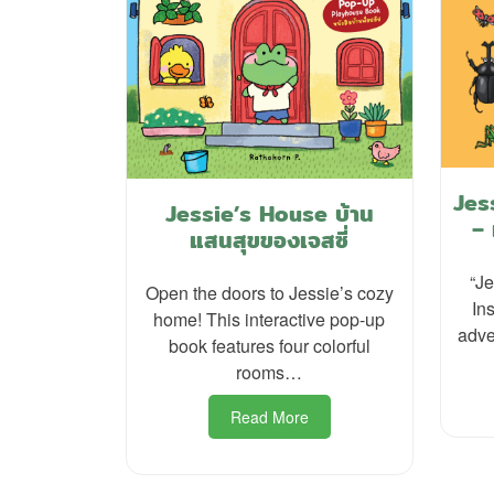
Jes
Jessie’s House บ้าน
–
แสนสุขของเจสซี่
“Je
Open the doors to Jessie’s cozy
In
home! This interactive pop-up
adve
book features four colorful
rooms…
Read More