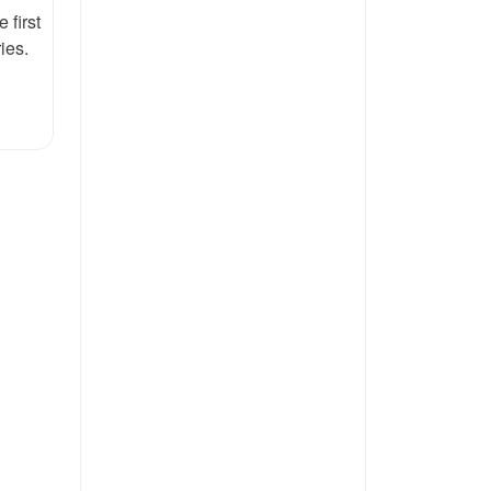
 first
ies.