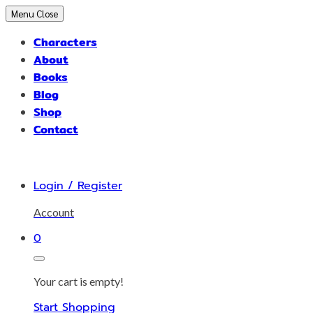
Skip
Menu
Close
to
Characters
content
About
Books
Blog
Shop
Contact
Login / Register
Account
0
Your cart is empty!
Start Shopping